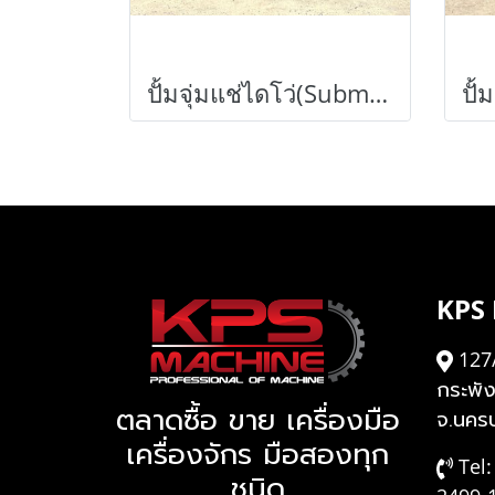
ปั้มจุ่มแช่ไดโว่(Submersible) ShinMaywa Japanขนาด 5 HP / 3”380V เข้ามา 4 ตัว
KPS
127
กระพั
ตลาดซื้อ ขาย เครื่องมือ
จ.นคร
เครื่องจักร มือสองทุก
Tel:
ชนิด