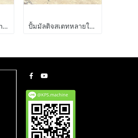
ปั้มจุ่มแช่ไดโว่(Submersible) TERAL & TSURUMI & EBARA ขนาด 7.5 HP 380V เข้ามา 5 ตัว
ปั้มมัลติจสเตทหลายใบพัด SULZER WEISE GERMANY งานยุโรปสเตนเลสเกรดพรีเมี่ยม / 4”~ 2” / H : 639 m / Q : 40.3 m3/h ใช้กับมอเตอร์ขนาด 150 ~ 180 HP เข้ามา 3 ตัว
@KPS.machine