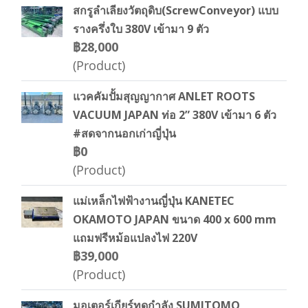
สกรูลำเลียงวัตถุดิบ(ScrewConveyor) แบบ
รางครึ่งใบ 380V เข้ามา 9 ตัว
฿28,000
(Product)
แวคคัมปั้มสุญญากาศ ANLET ROOTS
VACUUM JAPAN ท่อ 2” 380V เข้ามา 6 ตัว
#สดจากนอกเก่าญี่ปุ่น
฿0
(Product)
แม่เหล็กไฟฟ้างานญี่ปุ่น KANETEC
OKAMOTO JAPAN ขนาด 400 x 600 mm
แถมฟรีหม้อแปลงไฟ 220V
฿39,000
(Product)
มอเตอร์เกียร์ทดกำลัง SUMITOMO