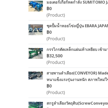
มอเตอร์เกียร์ทดกำลัง SUMITOMO JA
฿0
(Product)
ชุดปั้มน้ำหอยโข่งญี่ปุ่น EBARA JAP
฿0
(Product)
กรรไกรตัดเหล็กแผ่นเท้าเหยียบ เข้ามา
฿32,500
(Product)
สายพานลำเลียง(CONVEYOR) Made in 
หนาแข็งแรงรุ่นงานหนัก สภาพใหม่ใช
฿0
(Product)
สกรูลำเลียงวัตถุดิบ(ScrewConveyor