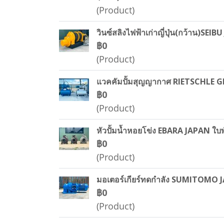
(Product)
วินซ์สลิงไฟฟ้าเก่าญี่ปุ่น(กว้าน)SE
฿0
(Product)
แวคคัมปั้มสุญญากาศ RIETSCHLE GE
฿0
(Product)
หัวปั้มน้ำหอยโข่ง EBARA JAPAN ใบพ
฿0
(Product)
มอเตอร์เกียร์ทดกำลัง SUMITOMO J
฿0
(Product)