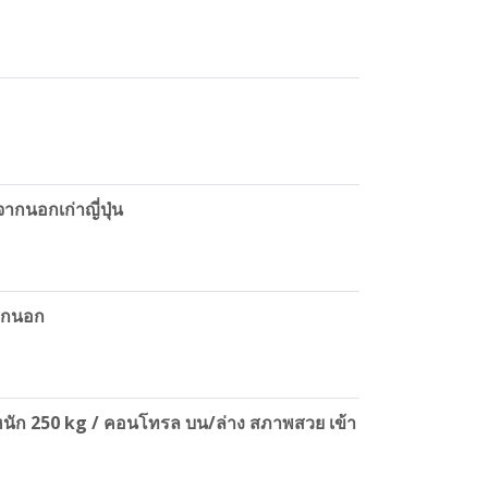
ากนอกเก่าญี่ปุ่น
จากนอก
น้ำหนัก 250 kg / คอนโทรล บน/ล่าง สภาพสวย เข้า