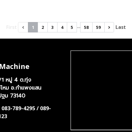
…
First
Last
1
2
3
4
5
58
59
 Machine
หมู่ 4 ต.ทุ่ง
/1
งโหม อ.กำแพงแสน
ปฐม 73140
 083-789-4295 / 089-
123