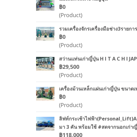
฿0
(Product)
รวมเครื่องจักรเครื่องมือช่าง3รายก
฿0
(Product)
สว่านแท่นเก่าญี่ปุ่น H I T A C H I
฿29,500
(Product)
เครื่องม้วนเหล็กแผ่นเก่าญี่ปุ่น 
฿0
(Product)
ลิฟท์กระเช้าไฟฟ้า(Personal_Lift)A 
มา 3 คัน พร้อมใช้ #สดจากนอกเก่าญี่
฿118,000