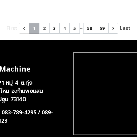
…
First
Last
1
2
3
4
5
58
59
 Machine
หมู่ 4 ต.ทุ่ง
/1
งโหม อ.กำแพงแสน
ปฐม 73140
 083-789-4295 / 089-
123