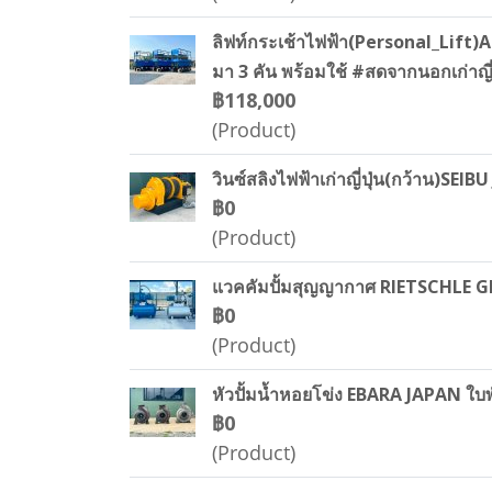
ลิฟท์กระเช้าไฟฟ้า(Personal_Lift)A 
มา 3 คัน พร้อมใช้ #สดจากนอกเก่าญี่
฿118,000
(Product)
วินซ์สลิงไฟฟ้าเก่าญี่ปุ่น(กว้าน)SE
฿0
(Product)
แวคคัมปั้มสุญญากาศ RIETSCHLE GE
฿0
(Product)
หัวปั้มน้ำหอยโข่ง EBARA JAPAN ใบพ
฿0
(Product)