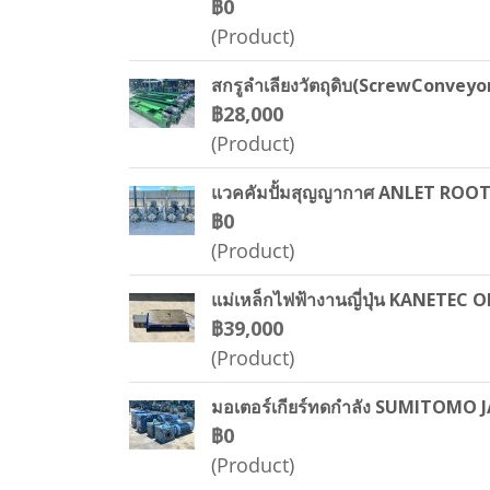
฿0
(Product)
สกรูลำเลียงวัตถุดิบ(ScrewConveyor
฿28,000
(Product)
แวคคัมปั้มสุญญากาศ ANLET ROOTS 
฿0
(Product)
แม่เหล็กไฟฟ้างานญี่ปุ่น KANETE
฿39,000
(Product)
มอเตอร์เกียร์ทดกำลัง SUMITOMO JAP
฿0
(Product)