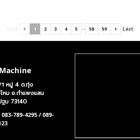
…
First
Last
1
2
3
4
5
58
59
 Machine
หมู่ 4 ต.ทุ่ง
/1
งโหม อ.กำแพงแสน
ปฐม 73140
 083-789-4295 / 089-
123