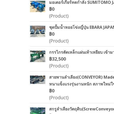
มอเตอร์เกียร์ทดกำลัง SUMITOMO JA
฿0
(Product)
ชุดปั้มน้ำหอยโข่งญี่ปุ่น EBARA JAP
฿0
(Product)
กรรไกรตัดเหล็กแผ่นเท้าเหยียบ เข้ามา
฿32,500
(Product)
สายพานลำเลียง(CONVEYOR) Made in 
หนาแข็งแรงรุ่นงานหนัก สภาพใหม่ใช
฿0
(Product)
สกรูลำเลียงวัตถุดิบ(ScrewConveyor