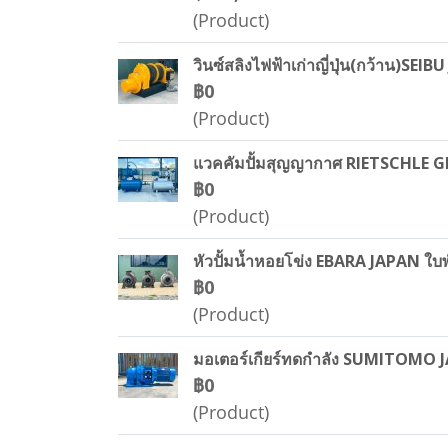
(Product)
วินซ์สลิงไฟฟ้าเก่าญี่ปุ่น(กว้าน)SE
฿0
(Product)
แวคคัมปั้มสุญญากาศ RIETSCHLE GE
฿0
(Product)
หัวปั้มน้ำหอยโข่ง EBARA JAPAN ใบพ
฿0
(Product)
มอเตอร์เกียร์ทดกำลัง SUMITOMO J
฿0
(Product)