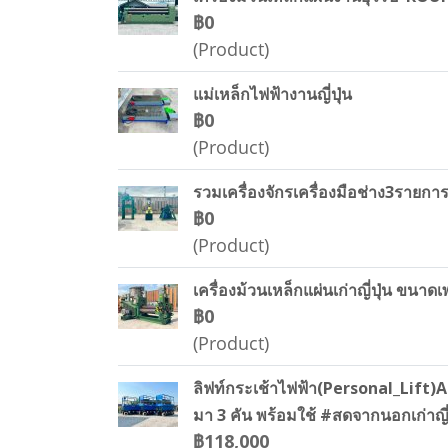
฿0
(Product)
แม่เหล็กไฟฟ้างานญี่ปุ่น
฿0
(Product)
รวมเครื่องจักรเครื่องมือช่าง3รายก
฿0
(Product)
เครื่องม้วนเหล็กแผ่นเก่าญี่ปุ่น 
฿0
(Product)
ลิฟท์กระเช้าไฟฟ้า(Personal_Lift)A 
มา 3 คัน พร้อมใช้ #สดจากนอกเก่าญี่
฿118,000