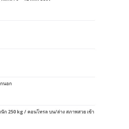
จากนอก
น้ำหนัก 250 kg / คอนโทรล บน/ล่าง สภาพสวย เข้า