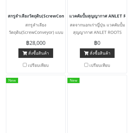
สกรูลำเลียงวัตถุดิบ(ScrewConveyor) แบบรางครึ่งใบ 380V เข้ามา 9
แวคคัมปั้มสุญญากาศ ANLET ROOTS
สกรูลำเลียง
สดจากนอกเก่าญี่ปุ่น แวคคัมปั้ม
วัตถุดิบ(ScrewConveyor) แบบ
สุญญากาศ ANLET ROOTS
รางครึ่งใบ 380V เข้ามา 9 ตัว
VACUUM JAPAN ท่อ 2” 380V
฿28,000
฿0
เข้ามา 6 ตัว #สดจากนอกเก่า
สั่งซื้อสินค้า
สั่งซื้อสินค้า
ญี่ปุ่น ขนาด 2 HP (4) ขนาด 5
HP (2)
เปรียบเทียบ
เปรียบเทียบ
New
New