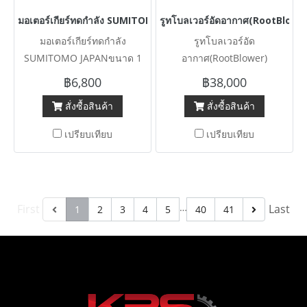
มอเตอร์เกียร์ทดกำลัง SUMITOMO JAPANขนาด 1 HP 1 : 87 ( 17 rpm )
รูทโบลเวอร์อัดอากาศ(RootBlower
มอเตอร์เกียร์ทดกำลัง
รูทโบลเวอร์อัด
SUMITOMO JAPANขนาด 1
อากาศ(RootBlower)
HP 1 : 87 ( 17 rpm ) รุ่นพิเศษมี
UNOMACH - ARC-150 (6”) มี
฿6,800
฿38,000
เบรคในตัว 380V เข้ามา 8 ตัว
มาเฉพาะตัวรูทแท่นฐานและ
สั่งซื้อสินค้า
สั่งซื้อสินค้า
หม้อกรอง เข้ามาหลายตัว (ไม่มี
มอเตอร์)
เปรียบเทียบ
เปรียบเทียบ
…
First
Last
1
2
3
4
5
40
41