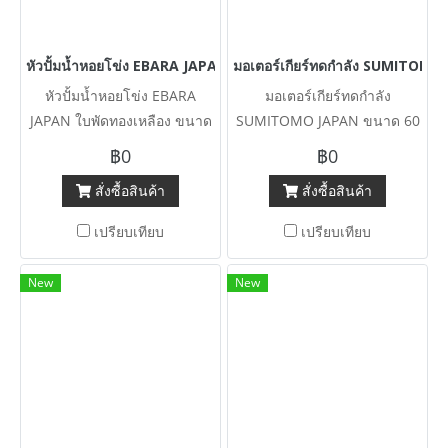
หัวปั้มน้ำหอยโข่ง EBARA JAPAN ใบพัดทองเหลือง ขนาด 8~6” เข้ามา 
มอเตอร์เกียร์ทดกำลัง SUMITOMO 
หัวปั้มน้ำหอยโข่ง EBARA
มอเตอร์เกียร์ทดกำลัง
JAPAN ใบพัดทองเหลือง ขนาด
SUMITOMO JAPAN ขนาด 60
8~6” เข้ามา 3 ตัว (ใช้กับ
HP อัตราทด 1 : 43 ( 22 rpm )
฿0
฿0
60~75 HP)
380V รุ่นใหญ่งานหนัก Heavy
สั่งซื้อสินค้า
สั่งซื้อสินค้า
Deuty
เปรียบเทียบ
เปรียบเทียบ
New
New