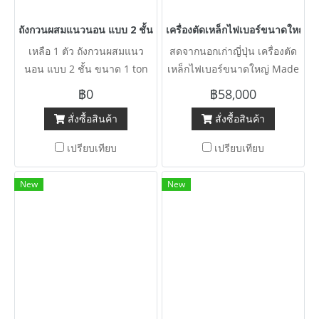
ถังกวนผสมแนวนอน แบบ 2 ชั้น ขนาด 1 ton (1000 kg) มีระบบสตีมให้
เครื่องตัดเหล็กไฟเบอร์ขนาดใหญ่ M
เหลือ 1 ตัว ถังกวนผสมแนว
สดจากนอกเก่าญี่ปุ่น เครื่องตัด
นอน แบบ 2 ชั้น ขนาด 1 ton
เหล็กไฟเบอร์ขนาดใหญ่ Made
(1000 kg) มีระบบสตีมให้ความ
in JAPAN รุ่นใหญ่พิเศษ ใบตัด
฿0
฿58,000
ร้อน / ใบกวนแบบริบบอน /
20” ชุดตัดเลื่อนสไลด์เข้า/ออก
สั่งซื้อสินค้า
สั่งซื้อสินค้า
เกียร์ต้นกำลัง 7.5 HP 380V เข้า
ได้ / ระยะจับชิ้นงาน 24” ( 60
มา 2 ตัว
cm ) ฐานปรับองศาได้ 360
เปรียบเทียบ
เปรียบเทียบ
องศา / มอเตอร์ Hitachi 15 HP
380V
New
New