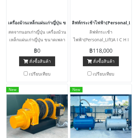
เครื่องม้วนเหล็กแผ่นเก่าญี่ปุ่น ขนาดเพลายาว 1 เมตร / ม้วนหนา 
ลิฟท์กระเช้าไฟฟ้า(Personal_Lift)
สดจากนอกเก่าญี่ปุ่น เครื่องม้วน
ลิฟท์กระเช้า
เหล็กแผ่นเก่าญี่ปุ่น ขนาดเพลา
ไฟฟ้า(Personal_Lift)A I C H I
ยาว 1 เมตร / ม้วนหนา 12 mm
Made in Japan ยกสูง 8 เมตร /
฿0
฿118,000
( 1000 x 12 mm )380V สดจาก
มีเกียร์ Low / Hi / รับน้ำหนัก
สั่งซื้อสินค้า
สั่งซื้อสินค้า
นอก
250 kg / คอนโทรล บน/ล่าง
สภาพสวย เข้ามา 3 คัน พร้อม
เปรียบเทียบ
เปรียบเทียบ
ใช้ #สดจากนอกเก่าญี่ปุ่น
New
New