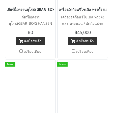
เกียร์บ็อคงานยุโรป(GEAR_BOX) HANSEN FRANCEเกียร์บ็อคขนาดใหญ่ร
เครื่องอัดก้อนรีไซเคิล ทรงตั้ง แล
เกียร์บ็อคงาน
เครื่องอัดก้อนรีไซเคิล ทรงตั้ง
ยุโรป(GEAR_BOX) HANSEN
และ ทรงนอน / อัดก้อนประ
FRANCEเกียร์บ็อคขนาดใหญ่
มาน 50~100 kg เข้ามา 2 ตัว
฿0
฿45,000
รุ่นงานหนัก (ทรงเพลาตั้ง) แกน
ทรงตั้ง / 3 HP ไฟบ้าน 220V
สั่งซื้อสินค้า
สั่งซื้อสินค้า
เพลาออกโต 8” (200 mm)
ทรงนอน / 5 HP 380V
อัตราทด 1 : 10 ( 150 rpm ) ใช้
เปรียบเทียบ
เปรียบเทียบ
กับมอเตอร์ 200~250 HP
นน.7000 kg / ตัว มีเข้ามา 2
New
New
ตัว