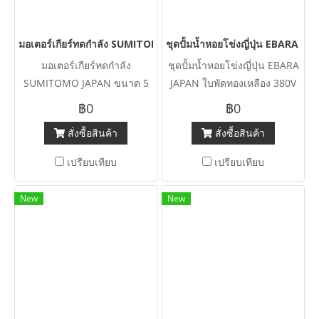
มอเตอร์เกียร์ทดกำลัง SUMITOMO JAPAN ขนาด 5 HP อัตราทด 1 : 87
ชุดปั้มน้ำหอยโข่งญี่ปุ่น EBARA J
มอเตอร์เกียร์ทดกำลัง
ชุดปั้มน้ำหอยโข่งญี่ปุ่น EBARA
SUMITOMO JAPAN ขนาด 5
JAPAN ใบพัดทองเหลือง 380V
HP อัตราทด 1 : 87 ( 17 rpm )
เข้ามา 3 ชุด 6~5” / 60 HP
฿0
฿0
380V เข้ามา 3 ตัว
8~6” / 50 HP 8~6” / 60 HP
สั่งซื้อสินค้า
สั่งซื้อสินค้า
เปรียบเทียบ
เปรียบเทียบ
New
New