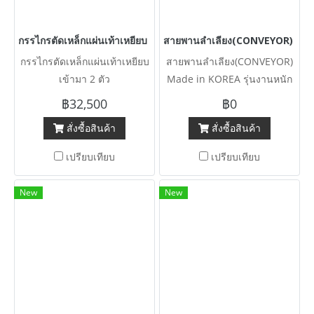
กรรไกรตัดเหล็กแผ่นเท้าเหยียบ เข้ามา 2 ตัว
สายพานลำเลียง(CONVEYOR) Made i
กรรไกรตัดเหล็กแผ่นเท้าเหยียบ
สายพานลำเลียง(CONVEYOR)
เข้ามา 2 ตัว
Made in KOREA รุ่นงานหนัก
HEAVY DEUTY แบบพื้นเรียบ /
฿32,500
฿0
หน้ากว้าง 80 / 100 cm มีเข้า
สั่งซื้อสินค้า
สั่งซื้อสินค้า
มา 12 ตัว 380V โครงสร้างหนา
แข็งแรงรุ่นงานหนัก สภาพใหม่
เปรียบเทียบ
เปรียบเทียบ
ใช้น้อยงานตัดประมูล
New
New