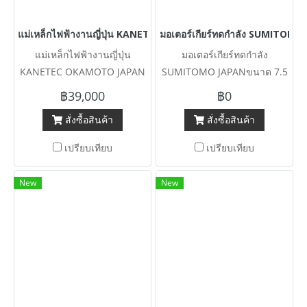
แม่เหล็กไฟฟ้างานญี่ปุ่น KANETEC OKAMOTO JAPAN ขนาด 400 x
มอเตอร์เกียร์ทดกำลัง SUMITOMO J
แม่เหล็กไฟฟ้างานญี่ปุ่น
มอเตอร์เกียร์ทดกำลัง
KANETEC OKAMOTO JAPAN
SUMITOMO JAPANขนาด 7.5
ขนาด 400 x 600 mm แถมฟรี
HP (ทรงเพลาทะลุ) 380V รุ่น
฿39,000
฿0
หม้อแปลงไฟ 220V
พิเศษมีเบรคในตัว เข้ามา 2 คู่ 4
สั่งซื้อสินค้า
สั่งซื้อสินค้า
ตัว
เปรียบเทียบ
เปรียบเทียบ
New
New