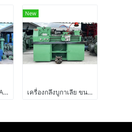
New
เครื่องกลึง ECOCA LATHE ขนาด 6 ฟุต / รู 2“ / 460 x 1000 380V รุ่นใหม่ มีลิเนียร์ 4 เพลาเด้งเบรคนิ้วมิลในตัวคอม้าไม่เคยเปิด มี 3 ขา / มี 3 จับให้ เครื่องสวยพร้อมใช้
เครื่องกลึงบูกาเลีย ขนาด 4 ฟุต 2 เพลา / รูผ่าน 1.5” / มี 3 จับ และ 4 จับ 380V