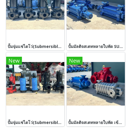
ปั้มจุ่มแช่ไดโว่(Submersible) ShinMaywa Japanขนาด 5 HP / 3”380V เข้ามา 4 ตัว
ปั้มมัลติจสเตทหลายใบพัด SULZER WEISE GERMANY งานยุโรปสเตนเลสเกรดพรีเมี่ยม / 4”~ 2” / H : 639 m / Q : 40.3 m3/h ใช้กับมอเตอร์ขนาด 150 ~ 180 HP เข้ามา 3 ตัว
New
New
ปั้มจุ่มแช่ไดโว่(Submersible) TERAL & TSURUMI & EBARA ขนาด 7.5 HP 380V เข้ามา 5 ตัว
ปั้มมัลติจสเตทหลายใบพัด เข้ามา 3 ตัว