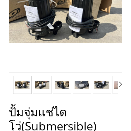
ปั้มจุ่มแช่ได
โว่(Submersible)