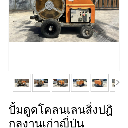
ปั้มดูดโคลนเลนสิ่งปฎิ
กูลงานเก่าญี่ปุ่น