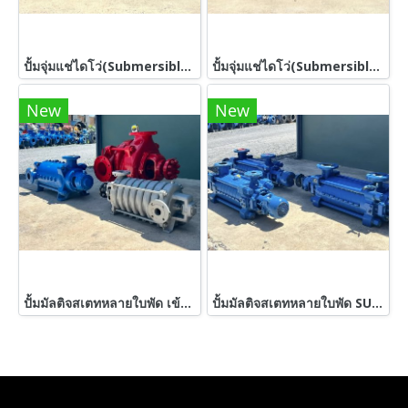
ปั้มจุ่มแช่ไดโว่(Submersible) ShinMaywa Japanขนาด 5 HP / 3”380V เข้ามา 4 ตัว
ปั้มจุ่มแช่ไดโว่(Submersible) TERAL & TSURUMI & EBARA ขนาด 7.5 HP 380V เข้ามา 5 ตัว
New
New
ปั้มมัลติจสเตทหลายใบพัด เข้ามา 3 ตัว
ปั้มมัลติจสเตทหลายใบพัด SULZER WEISE GERMANY งานยุโรปสเตนเลสเกรดพรีเมี่ยม / 4”~ 2” / H : 639 m / Q : 40.3 m3/h ใช้กับมอเตอร์ขนาด 150 ~ 180 HP เข้ามา 3 ตัว