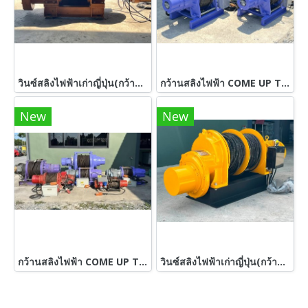
วินซ์สลิงไฟฟ้าเก่าญี่ปุ่น(กว้าน) SEIBU WINCH JAPAN Typs : PWS 30 ton / สลิงยาว 100 เมตร / โต 25 mm ( 1” ) 380V สดจากนอก
กว้านสลิงไฟฟ้า COME UP TAIWAN วิ้นซ์สลิง ขนาด 2.2 ton (2200 kg)380Vเข้ามา 3 ตัว
New
New
กว้านสลิงไฟฟ้า COME UP TAIWAN วิ้นซ์สลิง ขนาด 500~3500 kg 380V
วินซ์สลิงไฟฟ้าเก่าญี่ปุ่น(กว้าน)SEIBU JAPANขนาด 1500 kg ทำไฟใช้ 380V ให้เรียบร้อย