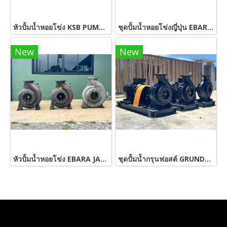
หัวปั้มน้ำหอยโข่ง KSB PUMP GERMANYเข้ามาใหม่หลายตัว
ชุดปั้มน้ำหอยโข่งญี่ปุ่น EBARA JAPAN ใบพัดทองเหลือง 380V เข้ามา 3 ชุด
New
New
หัวปั้มน้ำหอยโข่ง EBARA JAPAN ใบพัดทองเหลือง ขนาด 8~6” เข้ามา 3 ตัว (ใช้กับ 60~75 HP)
ชุดปั้มน้ำกรุนฟอสต์ GRUNDFOS ใบพัดทองเหลือง / ขนาดท่อ 8”~ 6” / มอเตอร์ 60 HP 380V