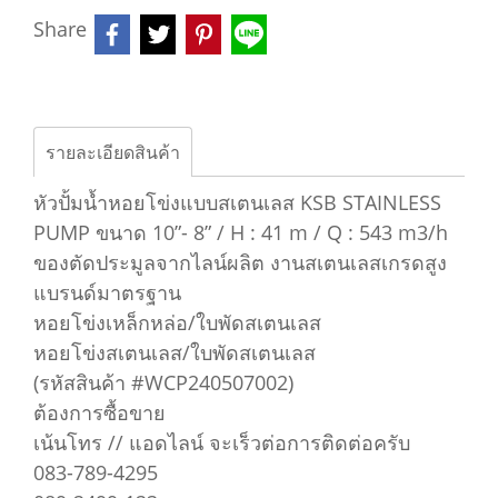
Share
รายละเอียดสินค้า
หัวปั้มน้ำหอยโข่งแบบสเตนเลส KSB STAINLESS
PUMP ขนาด 10”- 8” / H : 41 m / Q : 543 m3/h
ของตัดประมูลจากไลน์ผลิต งานสเตนเลสเกรดสูง
แบรนด์มาตรฐาน
หอยโข่งเหล็กหล่อ/ใบพัดสเตนเลส
หอยโข่งสเตนเลส/ใบพัดสเตนเลส
(รหัสสินค้า #WCP240507002)
ต้องการซื้อขาย
เน้นโทร // แอดไลน์ จะเร็วต่อการติดต่อครับ
083-789-4295