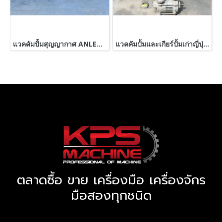
แวคคัมปั้มสุญญากาศ ANLET ROOTS VACUUM JAPAN ท่อ 2” 380V เข้ามา 6 ตัว #สดจากนอกเก่าญี่ปุ่น
แวคคัมปั้มและเกียร์ปั้มเก่าญี่ปุ่น เข้ามาหลายตัว #สดจากนอกเก่าญี่ปุ่น
ตลาดซื้อ ขาย เครื่องมือ เครื่องจักร
มือสองทุกชนิด