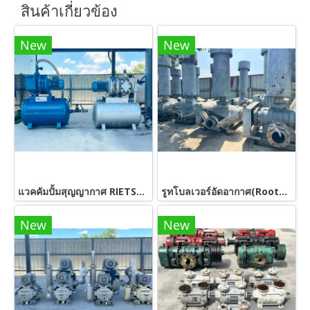
สินค้าเกี่ยวข้อง
New
New
แวคคัมปั้มสุญญากาศ RIETSCHLE GERMANYขนาด 4 HP ถังพัก 250 Litr 380V เข้ามา 2 ตัว
รูทโบลเวอร์อัดอากาศ(RootBlower) UNOMACH - ARC-150 (6”) มีมาเฉพาะตัวรูทแท่นฐานและหม้อกรอง เข้ามาหลายตัว (ไม่มีมอเตอร์)
New
New