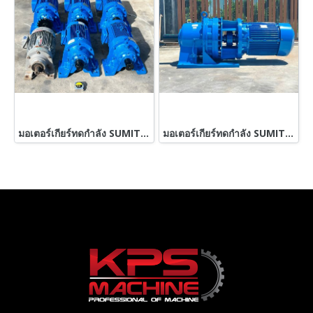
มอเตอร์เกียร์ทดกำลัง SUMITOMO JAPAN ขนาด 5 HP 380V สภาพสวยพร้อมใช้ เข้ามา 7 ตัว
มอเตอร์เกียร์ทดกำลัง SUMITOMO JAPAN ขนาด 60 HP อัตราทด 1 : 43 ( 22 rpm ) 380V รุ่นใหญ่งานหนัก Heavy Deuty