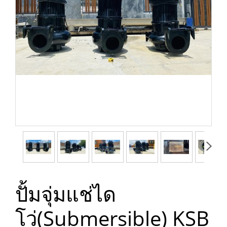
ปั้มจุ่มแช่ได
โว่(Submersible) KSB