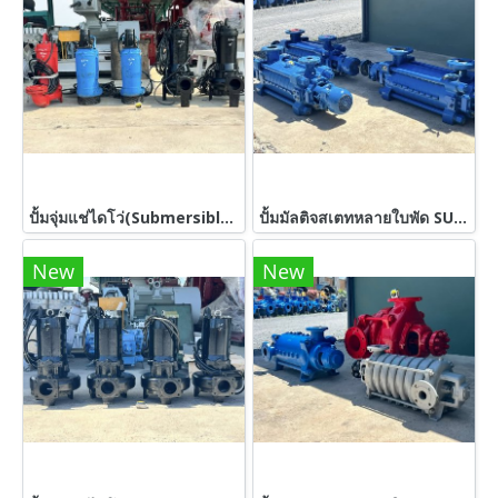
ปั้มจุ่มแช่ไดโว่(Submersible) TERAL & TSURUMI & EBARA ขนาด 7.5 HP 380V เข้ามา 5 ตัว
ปั้มมัลติจสเตทหลายใบพัด SULZER WEISE GERMANY งานยุโรปสเตนเลสเกรดพรีเมี่ยม / 4”~ 2” / H : 639 m / Q : 40.3 m3/h ใช้กับมอเตอร์ขนาด 150 ~ 180 HP เข้ามา 3 ตัว
New
New