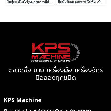
ปั้มจุ่มแช่ไดโว่(Submersible) ShinMaywa Japanขนาด 5 HP / 3”380V เข้ามา 4 ตัว
ปั้มมัลติจสเตทหลายใบพัด เข้ามา 3 ตัว
ตลาดซื้อ ขาย เครื่องมือ เครื่องจักร
มือสองทุกชนิด
KPS Machine