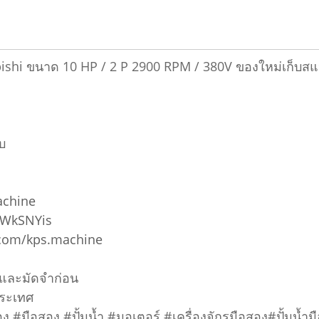
shi ขนาด 10 HP / 2 P 2900 RPM / 380V ของใหม่เก็บสแป
บ
achine
5WkSNYis
.com/kps.machine
อมและมัดจำก่อน
ประเทศ
อสอง #มือสอง #ปั้มน้ำ #มอเตอร์ #เครื่องจักรมือสอง#ปั้