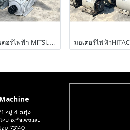
มอเตอร์ไฟฟ้า MITSUBISHI & HITACHI 380V เข้ามา 6 ตัว
มอเต
 Machine
หมู่ 4 ต.ทุ่ง
/1
งโหม อ.กำแพงแสน
ปฐม 73140