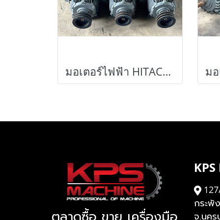
มอเตอร์ไฟฟ้า HITACHI ขนาด 5 HP 4 POLE 1410 RPM 380V เข้ามา 6 ตัว สภาพนางฟ้า
KPS
127
กระพั
ตลาดซื้อ ขาย เครื่องมือ
จ.นคร