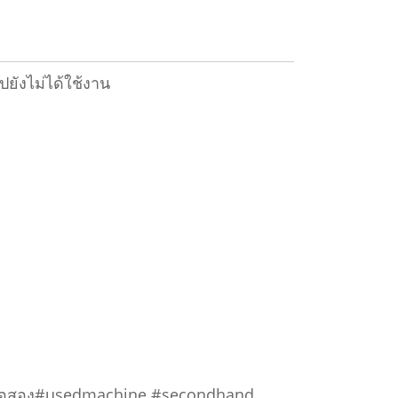
ยังไม่ได้ใช้งาน
มน้ำมือสอง#usedmachine #secondhand