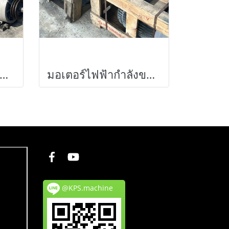
อร์ไฟฟ้าHITACHI JAPANขนาด 5~7.5~10 HP 380V เข้ามาหลายตัวงานตัดประมูลสภาพสด
มอเตอร์ไฟฟ้ากำลังของใหม่เก็บสแป ABB & MITSUBISHI 380Vของใหม่เก็บสแปยังไม่ได้ใช้งาน เข้ามา 2 ตัว
@KPS.machine