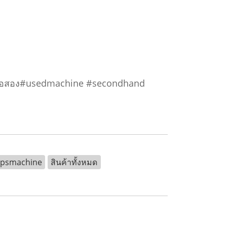
มน้ำมือสอง#usedmachine #secondhand
kpsmachine
สินค้าทั้งหมด