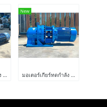
New
มอเตอร์เกียร์ทดกำลัง SUMITOMO JAPANขนาด 7.5 HP (ทรงเพลาทะลุ) 380V รุ่นพิเศษมีเบรคในตัว เข้ามา 2 คู่ 4 ตัว
มอเตอร์เกียร์ทดกำลัง SUMITOMO JAPAN ขนาด 60 HP อัตราทด 1 : 43 ( 22 rpm ) 380V รุ่นใหญ่งานหนัก Heavy Deuty