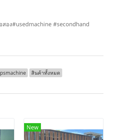
มน้ำมือสอง#usedmachine #secondhand
kpsmachine
สินค้าทั้งหมด
New