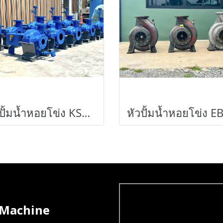
หัวปั้มน้ำหอยโข่ง KSB PUMP GERMANYเข้ามาใหม่หลายตัว
 Machine