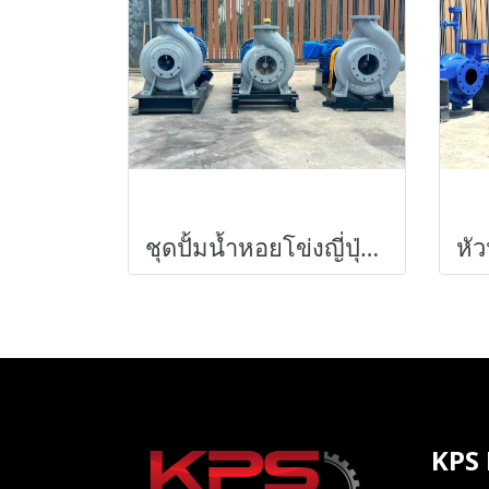
ชุดปั้มน้ำหอยโข่งญี่ปุ่น EBARA JAPAN ใบพัดทองเหลือง 380V เข้ามา 3 ชุด
KPS