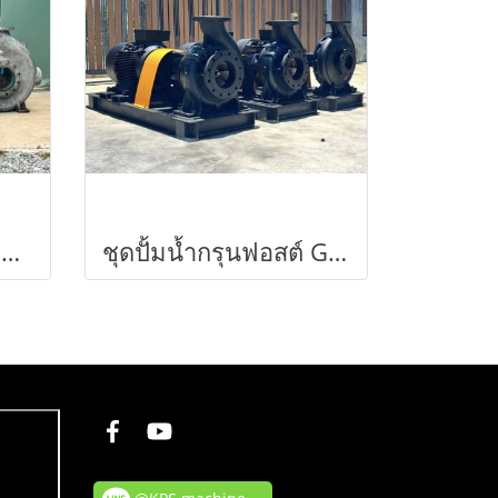
หัวปั้มน้ำหอยโข่ง EBARA JAPAN ใบพัดทองเหลือง ขนาด 8~6” เข้ามา 3 ตัว (ใช้กับ 60~75 HP)
ชุดปั้มน้ำกรุนฟอสต์ GRUNDFOS ใบพัดทองเหลือง / ขนาดท่อ 8”~ 6” / มอเตอร์ 60 HP 380V