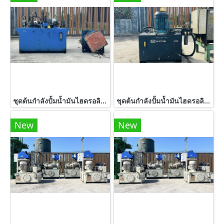
ชุดต้นกำลังปั้มน้ำมันไฮดรอลิค(PowerUnit)ชุดสร้างงานแท่นอัด ขนาด 7.5 HP 380V มาพร้อมกระบอกไฮดรอลิคโตนอก 16”(400 mm) แกน 7”(180 mm) สภาพสวยงานตัดประมูล
ชุดต้นกำลังปั้มน้ำมันไฮดรอลิค(PowerUnit) งานยุโรป รุ่นปั้มแรงดันสูง (Hipress) ขนาด 7.5 HP 380V
New
New