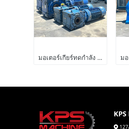
มอเตอร์เกียร์ทดกำลัง SUMITOMO JAPANขนาด 7.5 HP (ทรงเพลาทะลุ) 380V รุ่นพิเศษมีเบรคในตัว เข้ามา 2 คู่ 4 ตัว
KPS
127