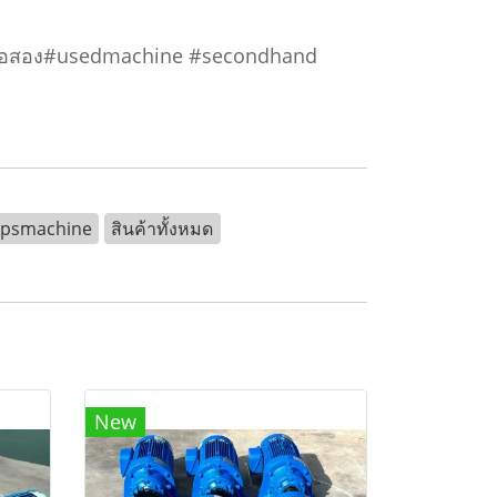
มน้ำมือสอง#usedmachine #secondhand
kpsmachine
สินค้าทั้งหมด
New