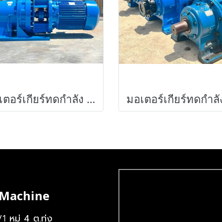
มอเตอร์เกียร์ทดกำลัง SUMITOMO JAPAN ขนาด 60 HP อัตราทด 1 : 43 ( 22 rpm ) 380V รุ่นใหญ่งานหนัก Heavy Deuty
 Machine
หมู่ 4 ต.ทุ่ง
/1