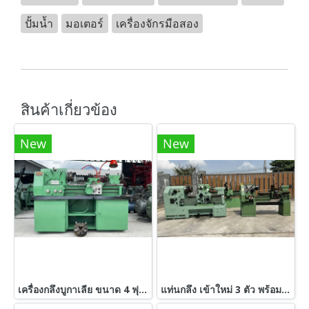
ปั้มน้ำ
มอเตอร์
เครื่องจักรมือสอง
สินค้าเกี่ยวข้อง
New
New
เครื่องกลึงบูกาเลีย ขนาด 4 ฟุต 2 เพลา / รูผ่าน 1.5” / มี 3 จับ และ 4 จับ 380V
แท่นกลึง เข้าใหม่ 3 ตัว พร้อมใช้งาน 4 ฟุต / ใต้หวัน 2 เพลา ไฟบ้าน 220V 6 ฟุต / ญี่ปุ่น KITAGAWA 3 เพลา 380V 8 ฟุต / ยุโรป NILES 3 เพลา 200V