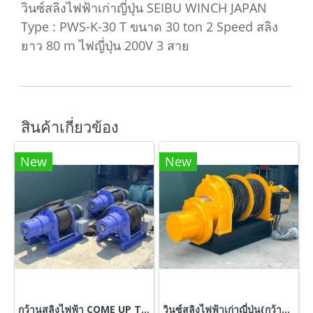
วินซ์สลิงไฟฟ้าเก่าญี่ปุ่น SEIBU WINCH JAPAN
Type : PWS-K-30 T ขนาด 30 ton 2 Speed สลิง
ยาว 80 m ไฟญี่ปุ่น 200V 3 สาย
สินค้าเกี่ยวข้อง
New
New
กว้านสลิงไฟฟ้า COME UP TAIWAN วิ้นซ์สลิง ขนาด 2.2 ton (2200 kg)380Vเข้ามา 3 ตัว
วินซ์สลิงไฟฟ้าเก่าญี่ปุ่น(กว้าน)SEIBU JAPANขนาด 1500 kg ทำไฟใช้ 380V ให้เรียบร้อย