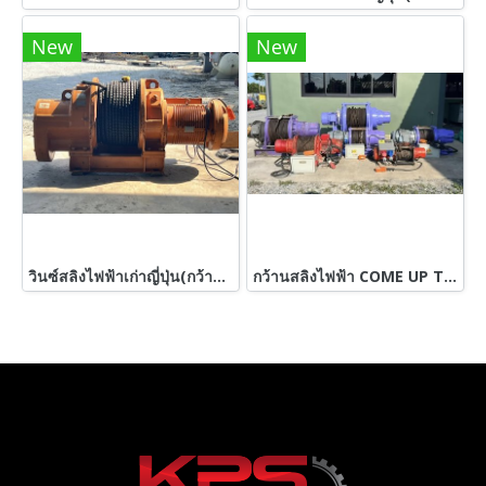
New
New
วินซ์สลิงไฟฟ้าเก่าญี่ปุ่น(กว้าน) SEIBU WINCH JAPAN Typs : PWS 30 ton / สลิงยาว 100 เมตร / โต 25 mm ( 1” ) 380V สดจากนอก
กว้านสลิงไฟฟ้า COME UP TAIWAN วิ้นซ์สลิง ขนาด 500~3500 kg 380V