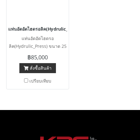
แท่นอัดอัดไฮดรอลิค(Hydrulic_Press) ขนาด 25 HP / 30 HP / Pr
แท่นอัดอัดไฮดรอ
ลิค(Hydrulic_Press) ขนาด 25
HP / 30 HP / Press แรงกดประ
฿85,000
มาน 200 ton งานโครงสร้าง
สั่งซื้อสินค้า
หนาตันๆ รุ่นงานหนัก แกน
กระบอกโต 6” / 7” #ขายตาม
เปรียบเทียบ
สภาพ