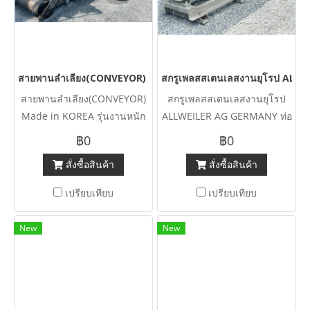
สายพานลำเลียง(CONVEYOR) Made in KOREA รุ่นงานหนัก HEAVY DEUT
สกรูเพลสสเตนเลสงานยุโรป ALLWE
สายพานลำเลียง(CONVEYOR)
สกรูเพลสสเตนเลสงานยุโรป
Made in KOREA รุ่นงานหนัก
ALLWEILER AG GERMANY ท่อ
HEAVY DEUTY แบบพื้นเรียบ /
6” / ห้องสกรูยาว 140 cm เกียร์
฿0
฿0
หน้ากว้าง 80 / 100 cm มีเข้า
ขนาด 5 HP 380V
สั่งซื้อสินค้า
สั่งซื้อสินค้า
มา 12 ตัว 380V โครงสร้างหนา
แข็งแรงรุ่นงานหนัก สภาพใหม่
เปรียบเทียบ
เปรียบเทียบ
ใช้น้อยงานตัดประมูล
New
New