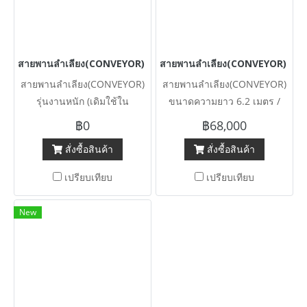
สายพานลำเลียง(CONVEYOR) รุ่นงานหนัก (เดิมใช้ในอุตสาหกรรมโรงง
สายพานลำเลียง(CONVEYOR) ขนาดควา
สายพานลำเลียง(CONVEYOR)
สายพานลำเลียง(CONVEYOR)
รุ่นงานหนัก (เดิมใช้ใน
ขนาดความยาว 6.2 เมตร /
อุตสาหกรรมโรงงานยาง)
หน้ากว้าง 76 cm (30”) เป็น
฿0
฿68,000
โครงสร้างแข็งแรง ระบบเกียร์
แบบพื้นเรียบ / มีไฮดรอลิคยก
สั่งซื้อสินค้า
สั่งซื้อสินค้า
ขับเคลื่อนมีเบรคในตัว / ไฟ
ปรับระดับความสูง/ต่ำได้
380V
มอเตอร์ 5 HP 220V ใช้ไฟบ้าน
เปรียบเทียบ
เปรียบเทียบ
พร้อมรถโมบายลากเลื่อน สภาพ
สวยพร้อมใช้งาน
New