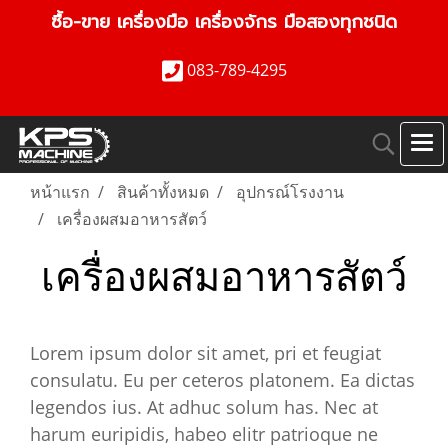
ซื้อ-ขาย เครื่องมือ เครื่องจักร มือสองทุกชนิด
083-789-4295
หน้าแรก
สินค้าทั้งหมด
อุปกรณ์โรงงาน
เครื่องผสมอาหารสัตว์
เครื่องผสมอาหารสัตว์
Lorem ipsum dolor sit amet, pri et feugiat
consulatu. Eu per ceteros platonem. Ea dictas
legendos ius. At adhuc solum has. Nec at
harum euripidis, habeo elitr patrioque ne