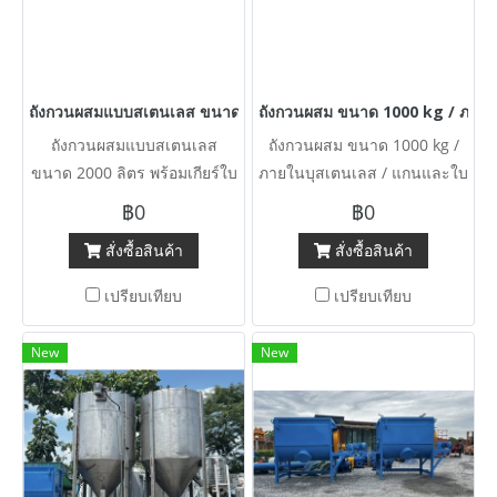
ถังกวนผสมแบบสเตนเลส ขนาด 2000 ลิตร พร้อมเกียร์ใบกวน 380V ส
ถังกวนผสม ขนาด 1000 kg / ภายใ
ถังกวนผสมแบบสเตนเลส
ถังกวนผสม ขนาด 1000 kg /
ขนาด 2000 ลิตร พร้อมเกียร์ใบ
ภายในบุสเตนเลส / แกนและใบ
กวน 380V สภาพสวยพร้อมใช้
กวนสเตนเลสแบบริบบอน /
฿0
฿0
มอเตอร์เกียร์ 15 HP 380V
สั่งซื้อสินค้า
สั่งซื้อสินค้า
สภาพสวยพร้อมใช้
เปรียบเทียบ
เปรียบเทียบ
New
New