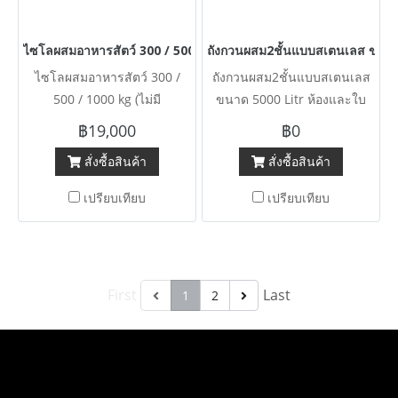
ไซโลผสมอาหารสัตว์ 300 / 500 / 1000 kg (ไม่มีมอเตอร์)#ตามสภาพ‼
ถังกวนผสม2ชั้นแบบสเตนเลส ขนาด
ไซโลผสมอาหารสัตว์ 300 /
ถังกวนผสม2ชั้นแบบสเตนเลส
500 / 1000 kg (ไม่มี
ขนาด 5000 Litr ห้องและใบ
มอเตอร์)#ตามสภาพ‼️
กวนผสมสเตนเลส 316 ใบแบบ
฿19,000
฿0
Ribbon impeller / มีระบบให้
สั่งซื้อสินค้า
สั่งซื้อสินค้า
ความร้อนโดยรอบ / ขนาดห้อง
(กยส) 150x200x180 cm /
เปรียบเทียบ
เปรียบเทียบ
ระบบไฟ 380V สภาพสวยงานพ
รีเมี่ยมพร้อมใช้งาน
First
Last
1
2