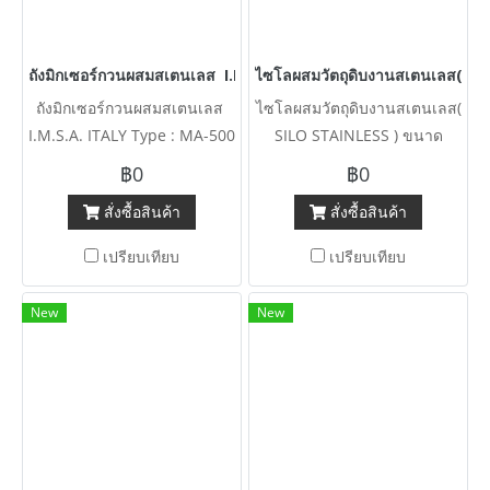
ถังมิกเซอร์กวนผสมสเตนเลส I.M.S.A. ITALY Type : MA-500 ขนาดห้อ
ไซโลผสมวัตถุดิบงานสเตนเลส( SIL
ถังมิกเซอร์กวนผสมสเตนเลส
ไซโลผสมวัตถุดิบงานสเตนเลส(
I.M.S.A. ITALY Type : MA-500
SILO STAINLESS ) ขนาด
ขนาดห้อง 110 x 150 cm / ห้อง
5000 kg (5 ton) เส้นผ่า
฿0
฿0
และใบกวนผสมแบบ (ลิบบอน)
ศูนย์กลาง 2 เมตร (200 cm) /
สั่งซื้อสินค้า
สั่งซื้อสินค้า
ขนาดใหญ่หนา 40 mm (1.5”)
สูงรวม 3.9 เมตร (390 cm)
เครื่องอิตาลี่ฝั่งยุโรป งานสแตน
มอเตอร์ขนาด 10 HP 6 POLE
เปรียบเทียบ
เปรียบเทียบ
เลสอย่างหนาเกรดพรีเมี่ยม
960 RPM 380V งานสเตนเลส
เกียร์ต้นกำลัง ABB 50 HP
สภาพสวยของตัดประมูล เข้า
New
New
ระบบไฟ 380V ใช้มิกซ์กวนผสม
มา 5 ใบ
วัตถุดิบเหนียวหนืดข้น (งานเดิม
ผสมวัตถุดิบเครื่องหอม/เครื่อง
สำอาง)