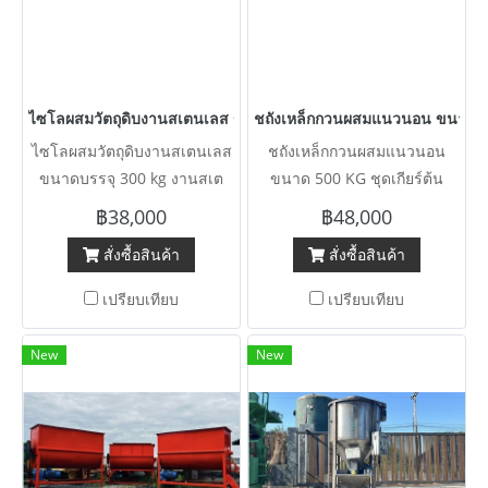
ไซโลผสมวัตถุดิบงานสเตนเลส ขนาดบรรจุ 300 kg งานสเตนเลสทั้งตัวห
ชถังเหล็กกวนผสมแนวนอน ขนาด 500 
ไซโลผสมวัตถุดิบงานสเตนเลส
ชถังเหล็กกวนผสมแนวนอน
ขนาดบรรจุ 300 kg งานสเต
ขนาด 500 KG ชุดเกียร์ต้น
นเลสทั้งตัวห้องและใบ มีระบบ
กำลัง 10 HP 380V เข้ามา 2 ตัว
฿38,000
฿48,000
สกรูลำเลียงวัตถุดิบอยู่ด้านใน
สั่งซื้อสินค้า
สั่งซื้อสินค้า
380V
เปรียบเทียบ
เปรียบเทียบ
New
New