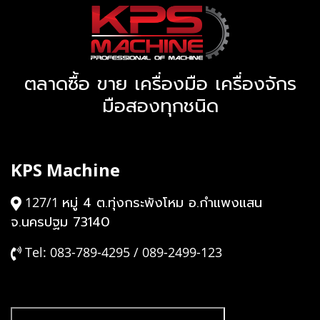
ตลาดซื้อ ขาย เครื่องมือ เครื่องจักร
มือสองทุกชนิด
KPS Machine
หมู่ 4 ต.ทุ่งกระพังโหม อ.กำแพงแสน
127/1
จ.นครปฐม 73140
Tel: 083-789-4295 / 089-2499-123