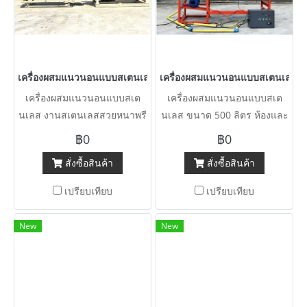
เครื่องผสมแนวนอนแบบสเตนเลส งานสเตนเลสสวยหนาพรีเมี่ยม 380V เ
เครื่องผสมแนวนอนแบบสเตนเลส ขน
เครื่องผสมแนวนอนแบบสเต
เครื่องผสมแนวนอนแบบสเต
นเลส งานสเตนเลสสวยหนาพรี
นเลส ขนาด 500 ลิตร ห้องและ
เมี่ยม 380V เข้ามา 2 ตัว ขนาด
ใบสเตนเลสแบบลิบบอน / มี
฿0
฿0
100 Litr ขนาด 150 Litr
ระบบฮีทเตอร์ให้ความร้อน
สั่งซื้อสินค้า
สั่งซื้อสินค้า
380V
เปรียบเทียบ
เปรียบเทียบ
New
New