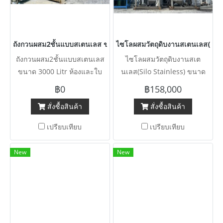
ถังกวนผสม2ชั้นแบบสเตนเลส ขนาด 3000 Litr ห้องและใบกวนผสมสเต
ไซโลผสมวัตถุดิบงานสเตนเลส(Silo
ถังกวนผสม2ชั้นแบบสเตนเลส
ไซโลผสมวัตถุดิบงานสเต
ขนาด 3000 Litr ห้องและใบ
นเลส(Silo Stainless) ขนาด
กวนผสมสเตนเลส 316 ใบแบบ
5000 kg ( 5 ton ) มอเตอร์ต้น
฿0
฿158,000
Ribbon impeller / มีระบบให้
กำลัง Mitsubishi 10 HP 380V
สั่งซื้อสินค้า
สั่งซื้อสินค้า
ความร้อนโดยรอบ / ขนาดห้อง
งานเดิมผสมเม็ดพลาสติก งานส
(กยส) 150x200x180 cm /
เตนเลสหนาแข็งแรง สภาพสวย
เปรียบเทียบ
เปรียบเทียบ
ระบบไฟ 380V สภาพสวยงานพ
ตัดมาใหม่ๆ
รีเมี่ยมพร้อมใช้งาน
New
New