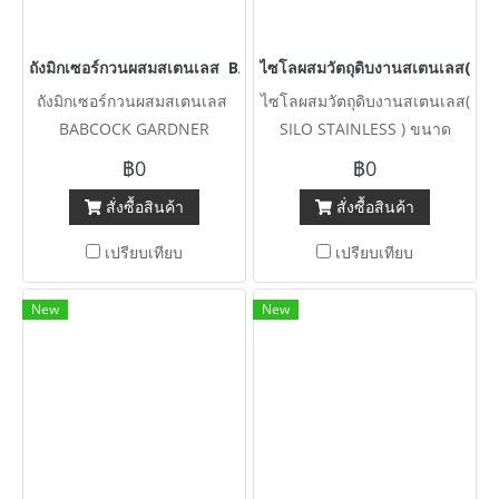
ถังมิกเซอร์กวนผสมสเตนเลส BABCOCK GARDNER ENGLAND TYPE : 400 
ไซโลผสมวัตถุดิบงานสเตนเลส( SIL
ถังมิกเซอร์กวนผสมสเตนเลส
ไซโลผสมวัตถุดิบงานสเตนเลส(
BABCOCK GARDNER
SILO STAINLESS ) ขนาด
ENGLAND TYPE : 400 LX /
5000 kg (5 ton) เส้นผ่า
฿0
฿0
ขนาดห้อง 60 x 70 x 170 cm /
ศูนย์กลาง 2 เมตร (200 cm) /
สั่งซื้อสินค้า
สั่งซื้อสินค้า
ห้องและใบกวนผสมแบบ ลิบ
สูงรวม 3.9 เมตร (390 cm)
บอน เครื่องฝั่งยุโรปสแตนเลสอ
มอเตอร์ขนาด 10 HP 6 POLE
เปรียบเทียบ
เปรียบเทียบ
ย่างหนาเกรดพรีเมี่ยม เกียร์ต้น
960 RPM 380V งานสเตนเลส
กำลัง ABB 15 HP ระบบไฟ
สภาพสวยของตัดประมูล
New
New
380V ใช้มิกซ์กวนผสมวัตถุดิบ
เหนียวหนืดข้น (งานเดิมผสม
วัตถุดิบเครื่องหอม/เครื่อง
สำอาง) มี VDO Review