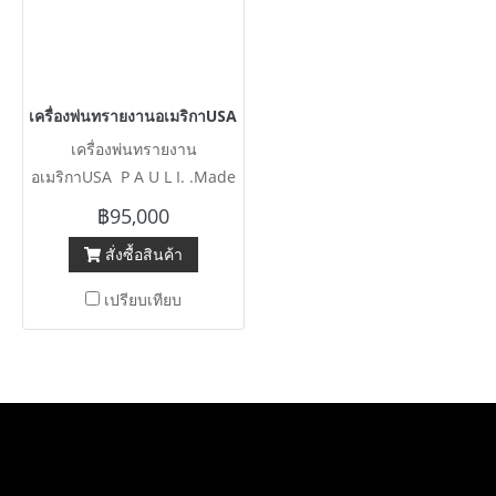
เครื่องพ่นทรายงานอเมริกาUSA P A U L I. .Made in U S A งานต
เครื่องพ่นทรายงาน
อเมริกาUSA P A U L I. .Made
in U S A งานตัดประมูลสภาพ
฿95,000
สวย อุปกรณ์ตามรูปภาพ
สั่งซื้อสินค้า
ประกอบ
เปรียบเทียบ