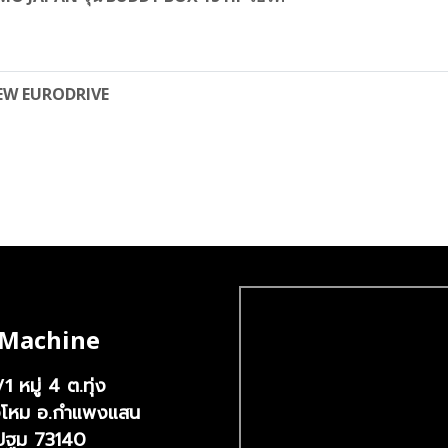
 SEW EURODRIVE
 Machine
หมู่ 4 ต.ทุ่ง
/1
งโหม อ.กำแพงแสน
ปฐม 73140